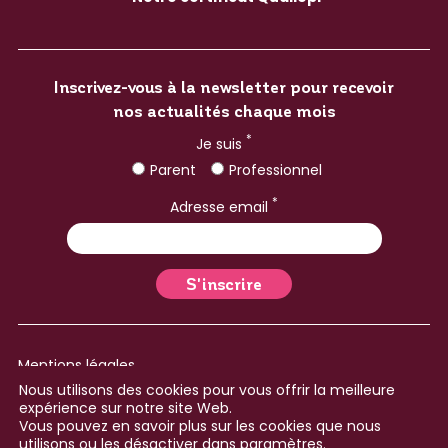
Inscrivez-vous à la newsletter pour recevoir
nos actualités chaque mois
*
Je suis
Parent
Professionnel
*
Adresse email
Mentions légales
Nous utilisons des cookies pour vous offrir la meilleure
Plan du site
expérience sur notre site Web.
Vous pouvez en savoir plus sur les cookies que nous
Réalisé avec ♥ par le
Collectif Cosme
utilisons ou les désactiver dans
paramètres
.