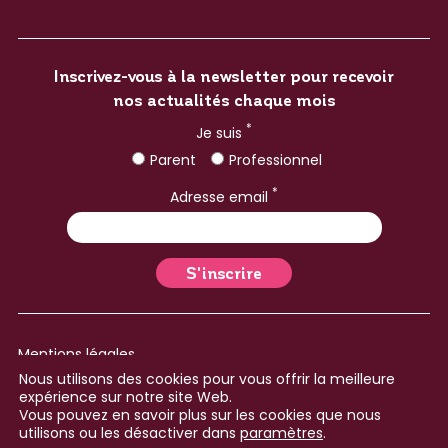
Inscrivez-vous à la newsletter pour recevoir
nos actualités chaque mois
*
Je suis
Parent
Professionnel
*
Adresse email
Mentions légales
Nous utilisons des cookies pour vous offrir la meilleure
Plan du site
expérience sur notre site Web.
Vous pouvez en savoir plus sur les cookies que nous
Réalisé avec ♥ par le
Collectif Cosme
utilisons ou les désactiver dans
paramètres
.