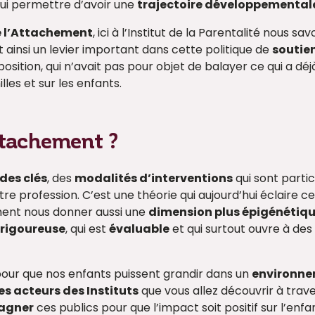
 lui permettre d’avoir une
trajectoire développementa
e l’Attachement
, ici à l’Institut de la Parentalité nous s
 ainsi un levier important dans cette politique de
soutien
sition, qui n’avait pas pour objet de balayer ce qui a déjà 
lles et sur les enfants.
Attachement ?
des clés
, des
modalités d’interventions
qui sont parti
tre profession. C’est une théorie qui aujourd’hui éclaire 
ment nous donner aussi une
dimension plus épigénétiq
e
rigoureuse
, qui est
évaluable
et qui surtout ouvre à des
 pour que nos enfants puissent grandir dans un
environne
es acteurs des Instituts
que vous allez découvrir à trav
pagner
ces publics pour que l’impact soit positif sur l’enfa