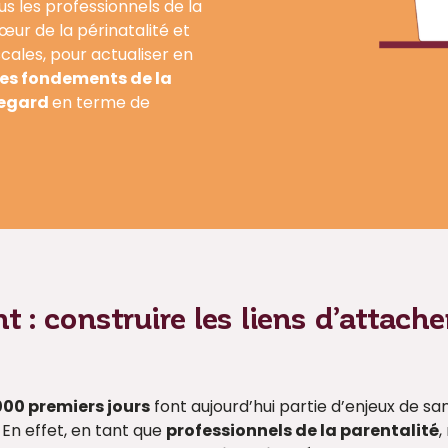
s les professionnels de la
ur de la périnatalité et
cales, pour actualiser en
les fondements de la
 regard
en terme de
 : construire les liens d’attach
000 premiers jours
font aujourd’hui partie d’enjeux de san
En effet, en tant que
professionnels de la parentalité