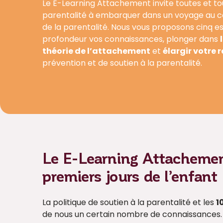
Le E-Learning Attachement invite toutes et tou
parentalité à embarquer dans un voyage au cœ
de la parentalité. Nous vous proposons cinq es
profondeur vos connaissances, plonger dans
théorie de l’attachement
et
élargir votre
prévention et de soutien à la parentalité.
Le E-Learning Attachement
premiers jours de l’enfant
La politique de soutien à la parentalité et les
1
de nous un certain nombre de connaissances. 