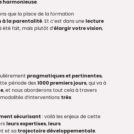
le harmonieuse
.
avons que la place de la formation
 à la parentalité
. Et c’est dans une
lecture
été fait, mais plutôt d’
élargir votre vision
,
culièrement
pragmatiques et pertinentes
,
cette période des
1000 premiers jours
, qui va à
ue
, et nous aborderons tout cela à travers
 modalités d’interventions
très
ment sécurisant
: voilà les enjeux de cette
ers
leurs expertises
,
leurs
nt et sa
trajectoire développementale
.