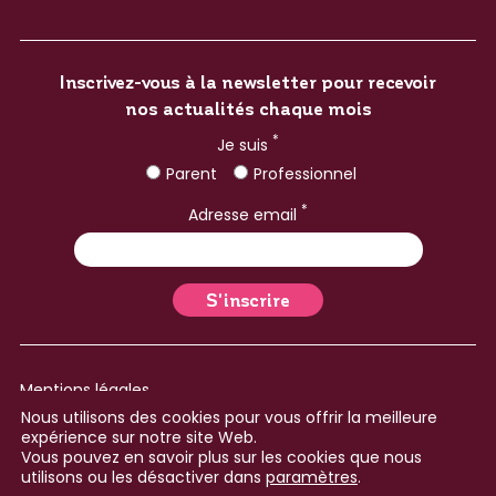
Inscrivez-vous à la newsletter pour recevoir
nos actualités chaque mois
*
Je suis
Parent
Professionnel
*
Adresse email
Mentions légales
Nous utilisons des cookies pour vous offrir la meilleure
Plan du site
expérience sur notre site Web.
Vous pouvez en savoir plus sur les cookies que nous
Réalisé avec ♥ par le
Collectif Cosme
utilisons ou les désactiver dans
paramètres
.