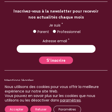
Inscrivez-vous à la newsletter pour recevoir
nos actualités chaque mois
*
Je suis
Parent
Professionnel
*
Adresse email
Mentions légales
Nous utilisons des cookies pour vous offrir la meilleure
Plan du site
expérience sur notre site Web.
Vous pouvez en savoir plus sur les cookies que nous
Réalisé avec ♥ par le
Collectif Cosme
utilisons ou les désactiver dans
paramètres
.
© Institut de la parentalité - 2026
Accepter
Refuser
Paramètres