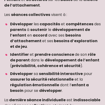
de l’attachement
.
Les
séances collectives
visent à :
Développer
les
capacités
et
compétences
des
parents
à
soutenir
le
développement de
l’enfant
en
accord
avec ses
besoins
d’attachement
et ses
besoins d’exploration
et de jeu
.
Identifier
et
prendre conscience
de son
rôle
de parent
dans le
développement de l’enfant
(
prévisibilité, cohérence et sécurité
).
Développer
sa
sensibilité interactive
pour
assurer la sécurité relationnelle
et la
régulation émotionnelle
dont l’
enfant a
besoin
pour se
développer
.
La
dernière séance individuelle
est
indissociable