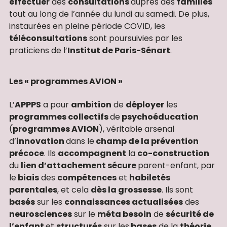
effectuer
des
consultations
auprès des
familles
tout au long de l’année du lundi au samedi. De plus,
instaurées en pleine période COVID, les
téléconsultations
sont poursuivies par les
praticiens de l’
Institut de Paris-Sénart
.
Les « programmes AVION »
L’
APPPS
a pour
ambition
de
déployer
les
programmes collectifs
de
psychoéducation
(
programmes AVION
), véritable arsenal
d’
innovation
dans le
champ de la prévention
précoce
. Ils
accompagnent
la
co-construction
du
lien d’attachement sécure
parent-enfant, par
le
biais
des
compétences
et
habiletés
parentales
, et cela
dès la grossesse
. Ils sont
basés
sur les
connaissances actualisées
des
neurosciences
sur le
méta besoin
de
sécurité de
l’enfant
et
structurés
sur les
bases
de la
théorie