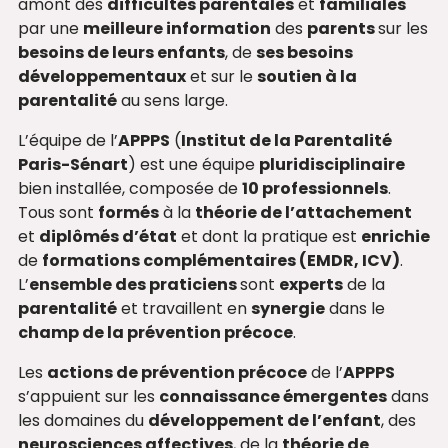
amont des
difficultés parentales
et
familiales
par une
meilleure information
des
parents
sur les
besoins de leurs enfants
, de
ses besoins
développementaux
et sur le
soutien à la
parentalité
au sens large.
L’équipe de l’
APPPS
(
Institut de la Parentalité
Paris-Sénart
) est une équipe
pluridisciplinaire
bien installée, composée de
10 professionnels
.
Tous sont
formés
à la
théorie de l’attachement
et
diplômés d’état
et dont la pratique est
enrichie
de
formations complémentaires (EMDR, ICV)
.
L’
ensemble des praticiens
sont
experts
de la
parentalité
et travaillent en
synergie
dans le
champ de la prévention précoce
.
Les
actions de prévention précoce
de l’
APPPS
s’appuient sur les
connaissance émergentes
dans
les domaines du
développement de l’enfant
, des
neurosciences affectives
, de la
théorie de