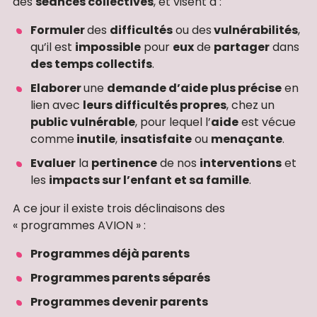
des
séances collectives
, et visent à :
Formuler
des
difficultés
ou des
vulnérabilités
,
qu’il est
impossible
pour
eux
de
partager
dans
des temps collectifs
.
Elaborer
une
demande d’aide plus précise
en
lien avec
leurs difficultés propres
, chez un
public vulnérable
, pour lequel l’
aide
est vécue
comme
inutile
,
insatisfaite
ou
menaçante
.
Evaluer
la
pertinence
de nos
interventions
et
les
impacts sur l’enfant et sa famille
.
A ce jour il existe trois déclinaisons des
« programmes AVION » :
Programmes déjà parents
Programmes parents séparés
Programmes devenir parents