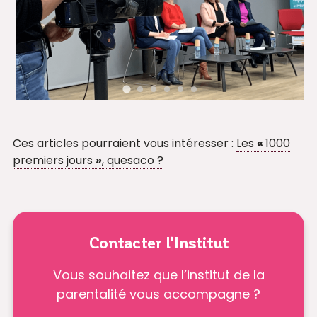
Ces articles pourraient vous intéresser :
Les
«
1000
premiers jours
»
, quesaco ?
Contacter l'Institut
Vous souhaitez que l’institut de la
parentalité vous accompagne ?