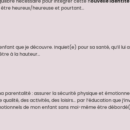
uilibre nécessaire pour intégrer cette n
ouvelle identité
du être heureux/heureuse et pourtant…
fant que je découvre. Inquiet(e) pour sa santé, qu’il lui 
être à la hauteur…
parentalité : assurer la sécurité physique et émotionne
alité, des activités, des loisirs… par l’éducation que j’inve
 émotionnels de mon enfant sans moi-même être débordé(e