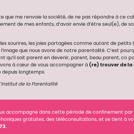
e que me renvoie la société, de ne pas répondre à ce ca
tement de mes enfants, d’avoir envie d’être seul(e), de so
 les sourires, les joies partagées comme autant de petits 
 l’image que nous avons de notre parentalité. C’est pourquoi
 qu’il soit parent en devenir, parent, beau parent, co pa
us avons à cœur de vous accompagner à
(re) trouver de la
e depuis longtemps.
nstitut de la Parentalité
té vous accompagne dans cette période de confinement par
oniques gratuites, des téléconsultations, et se tient à vo
73.