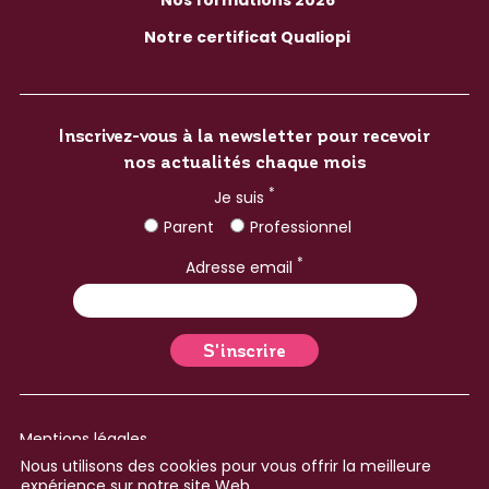
Notre certificat Qualiopi
Inscrivez-vous à la newsletter pour recevoir
nos actualités chaque mois
*
Je suis
Parent
Professionnel
*
Adresse email
Mentions légales
Nous utilisons des cookies pour vous offrir la meilleure
Plan du site
expérience sur notre site Web.