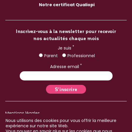
Notre certificat Qualiopi
Inscrivez-vous à la newsletter pour recevoir
nos actualités chaque mois
*
Je suis
Parent
Professionnel
*
Adresse email
Mentions légales
Nous utilisons des cookies pour vous offrir la meilleure
Plan du site
expérience sur notre site Web.
Vous pouvez en savoir plus sur les cookies que nous