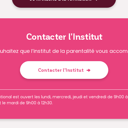
Contacter l'Institut
uhaitez que l’institut de la parentalité vous acco
Contacter l’Institut
tional est ouvert les lundi, mercredi, jeudi et vendredi de 9h00 
t le mardi de 9h00 à 12h30.