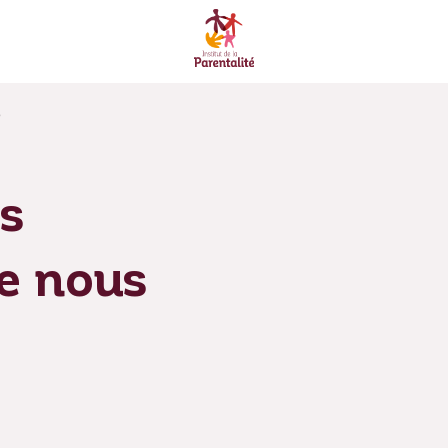
é
ns
ue nous