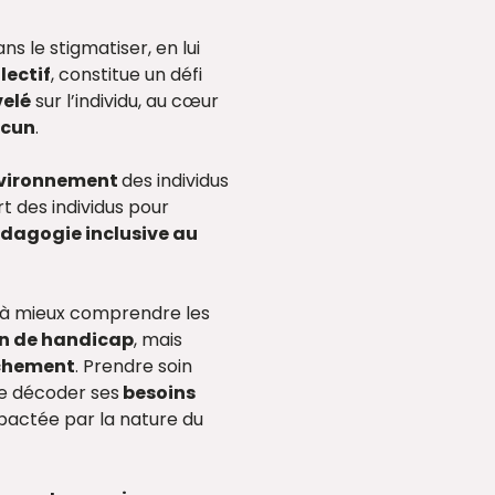
sans le stigmatiser, en lui
lectif
, constitue un défi
velé
sur l’individu, au cœur
acun
.
nvironnement
des individus
rt des individus pour
dagogie inclusive au
te à mieux comprendre les
ion de handicap
, mais
achement
. Prendre soin
e décoder ses
besoins
mpactée par la nature du