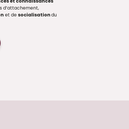
ces et connaissances
sus d’attachement,
on
et de
socialisation
du