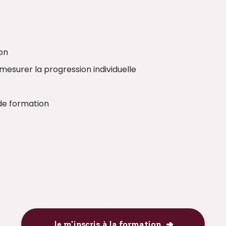
ion
esurer la progression individuelle
 de formation
Je m'inscris à la formation