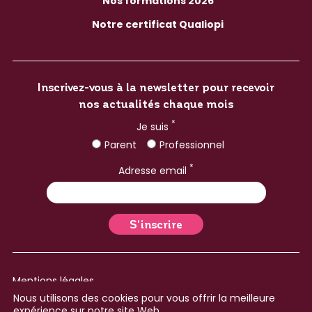
Nos formations 2026
Notre certificat Qualiopi
Inscrivez-vous à la newsletter pour recevoir
nos actualités chaque mois
*
Je suis
Parent
Professionnel
*
Adresse email
Mentions légales
Nous utilisons des cookies pour vous offrir la meilleure
Plan du site
expérience sur notre site Web.