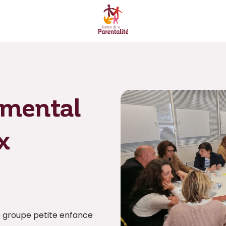
emental
x
 le groupe petite enfance