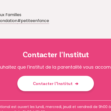
ux Familles
ondation
#petiteenfance
Contacter l'Institut
uhaitez que l’institut de la parentalité vous acco
Contacter l’Institut
tional est ouvert les lundi, mercredi, jeudi et vendredi de 9h00 