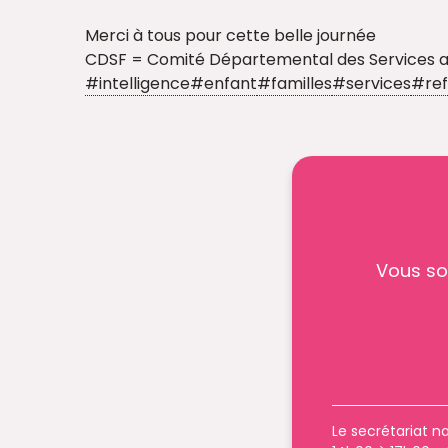
Merci à tous pour cette belle journée
CDSF = Comité Départemental des Services a
#intelligence
#enfant
#familles
#services
#ref
Vous so
Le secrétariat na